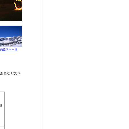
高原スキー場
つ滑走などスキ
設