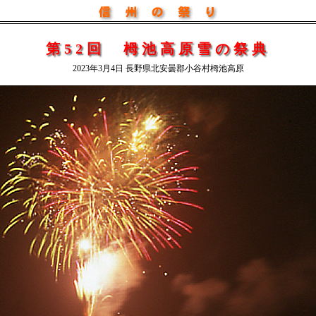
第52回 栂池高原雪の祭典
2023年3月4日 長野県北安曇郡小谷村栂池高原