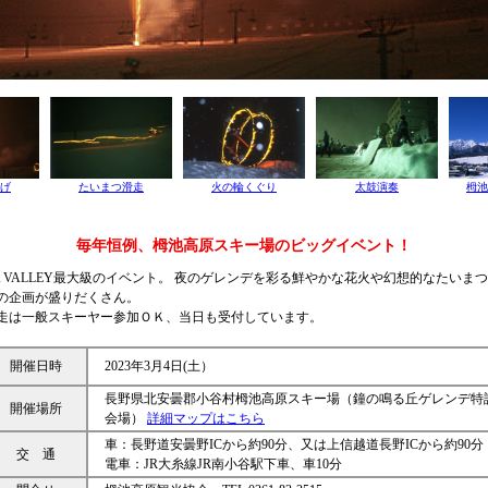
げ
たいまつ滑走
火の輪くぐり
太鼓演奏
栂池
毎年恒例、栂池高原スキー場のビッグイベント！
A VALLEY最大級のイベント。 夜のゲレンデを彩る鮮やかな花火や幻想的なたいま
の企画が盛りだくさん。
走は一般スキーヤー参加ＯＫ、当日も受付しています。
開催日時
2023年3月4日(土）
長野県北安曇郡小谷村栂池高原スキー場（鐘の鳴る丘ゲレンデ特
開催場所
会場）
詳細マップはこちら
車：長野道安曇野ICから約90分、又は上信越道長野ICから約90分
交 通
電車：JR大糸線JR南小谷駅下車、車10分