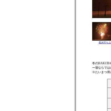
花火打ち上
冬のHAKUB
ー場ならでは
※たいまつ滑