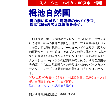
栂池スキー場トップ栂の森ゲレンデから栂池ロープウェイ
行く標高1800ｍの栂池自然園は、北アルプス白馬連峰大パノ
マを目の前に望む絶好のスノーシューハイクエリア。広大な
の原野がどこまでも続き、アルプスの銀嶺を眺めながら歩け
気分も最高！行動範囲を広く取らなければ、初心者でも十分
スノーシューハイキングの醍醐味が楽しめる。栂池自然園か
天狗原、さらに白馬乗鞍岳への登りは本格的なバックカント
ーとなる。シーズンは天候の落ち着く3～4月にかけてがベス
ト。
※3月上旬～5月連休（予定）「栂池自然園大雪原ウォーク」
催。自然園までロープウェイ運行。
詳しくはこちら（小谷村観光協会）
問／栂池高原観光協会 0261-83-251